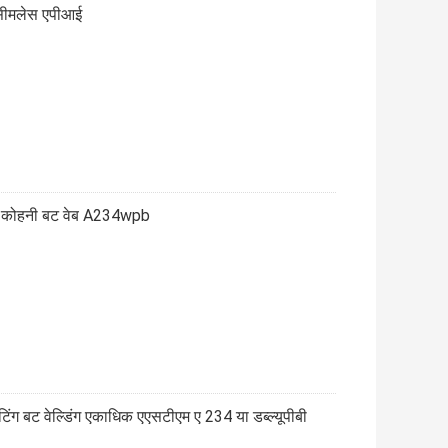
 सीमलेस एपीआई
ाइप कोहनी बट वेब A234wpb
िंग बट वेल्डिंग एकाधिक एएसटीएम ए 234 या डब्ल्यूपीबी