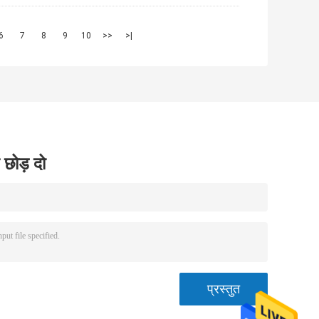
6
7
8
9
10
>>
>|
 छोड़ दो