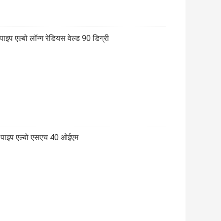
एल्बो लॉन्ग रेडियस वेल्ड 90 डिग्री
ल पाइप एल्बो एसएच 40 ओईएम