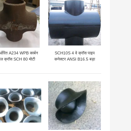
िर्धारित A234 WPB कार्बन
SCH10S 4 वे क्रॉस पाइप
टील क्रॉस SCH 80 मोटी
कनेक्टर ANSI B16.5 बड़ा
दीवार 4 वे पाइप फिटिंग
व्यास
 अच्छी कीमत
सबसे अच्छी कीमत