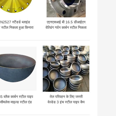
N2527 स्टैंडर्ड ब्लाइंड
एएनएसआई बी 16.5 डीआईएन
न स्टील निकला हुआ किनारा
वेल्डिंग गर्दन कार्बन स्टील निकला
 आकार DN10-DN1000
हुआ किनारा क्यू 235 पाइप
फिटिंग:
 अच्छी कीमत
सबसे अच्छी कीमत
 ब्लैक कार्बन स्टील पाइप
तेल परिवहन के लिए जस्ती
 सीमलेस माइल्ड स्टील एंड
वेल्डेड 3 इंच स्टील पाइप कैप
कैप्स 2.0-25.0mm
A106b SCH20