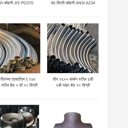
इप कोहनी JIS PG370
90 डिग्री कोहनी ANSI A234
WPB
 अच्छी कीमत
सबसे अच्छी कीमत
 त्रिज्या एएसटीएम ए २३४
दीन २६०५ कार्बन स्टील ३डी
न स्टील बेंड ५ डी ९० डिग्री
५डी पाइप बेंड ९० डिग्री
स्टील पाइप
 अच्छी कीमत
सबसे अच्छी कीमत