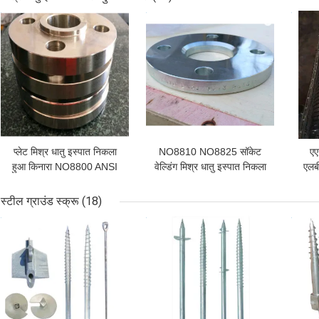
सबसे अच्छी कीमत
सबसे अच्छी कीमत
सबसे
प्लेट मिश्र धातु इस्पात निकला
NO8810 NO8825 सॉकेट
ए
हुआ किनारा NO8800 ANSI
वेल्डिंग मिश्र धातु इस्पात निकला
एलबी
B16.48 . पर निकल बेस स्लिप
हुआ किनारा 4 इंच निकल बेस:
इस्प
स्टील ग्राउंड स्क्रू
(18)
सबसे अच्छी कीमत
सबसे अच्छी कीमत
सबसे