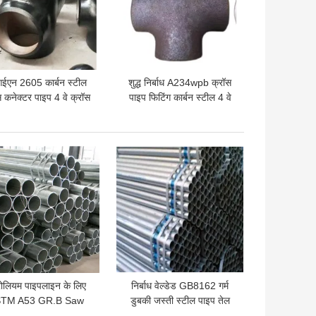
ईएन 2605 कार्बन स्टील
शुद्ध निर्बाध A234wpb क्रॉस
स कनेक्टर पाइप 4 वे क्रॉस
पाइप फिटिंग कार्बन स्टील 4 वे
टी SCH10-SCH40
Sch40
 अच्छी कीमत
सबसे अच्छी कीमत
्रोलियम पाइपलाइन के लिए
निर्बाध वेल्डेड GB8162 गर्म
TM A53 GR.B Saw
डुबकी जस्ती स्टील पाइप तेल
र्बन सीमलेस स्टील पाइप
कार्बन स्टील ट्यूब 2-25mm