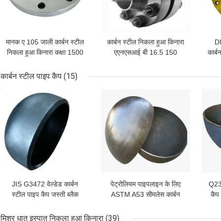
मानक ए 105 जाली कार्बन स्टील
कार्बन स्टील निकला हुआ किनारा
DI
निकला हुआ किनारा कक्षा 1500
एएनएसआई बी 16.5 150
कार्ब
एक संदेश छोड़ें
एएनएसआई बी 16.5
एलबीएस पर वेल्ड गर्दन पर्ची
सभी
कार्बन स्टील पाइप कैप
(15)
सबसे अच्छी कीमत
सबसे अच्छी कीमत
सबसे
JIS G3472 वेल्डेड कार्बन
पेट्रोलियम पाइपलाइन के लिए
Q235
स्टील पाइप कैप जस्ती ब्लैक
ASTM A53 सीमलेस कार्बन
कैप
पेंटिंग SCH10
स्टील पाइप कैप SCH20
प्रस्तुत
मिश्र धातु इस्पात निकला हुआ किनारा
(39)