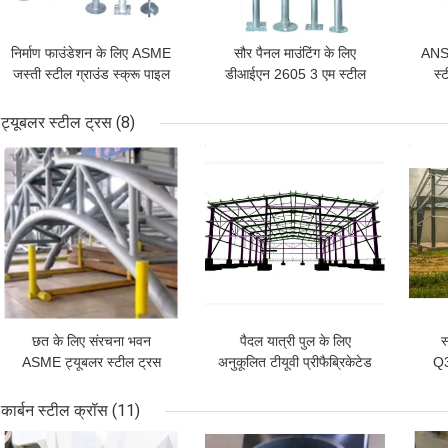
निर्माण फाउंडेशन के लिए ASME
सौर पैनल माउंटिंग के लिए
ANSI
जस्ती स्टील ग्राउंड स्क्रू पाइल
डीआईएन 2605 3 एम स्टील
स्
Q355:
ग्राउंड स्क्रू पोल एंकर
O
ट्यूबलर स्टील ट्रस
(8)
सबसे अच्छी कीमत
सबसे अच्छी कीमत
सबसे
छत के लिए संरचना भवन
पैदल यात्री पुल के लिए
स
ASME ट्यूबलर स्टील ट्रस
अनुकूलित टीयूवी प्रीफैब्रिकेटेड
Q3
Q235B
ट्यूबलर स्टील ट्रस 1-4 मीटर
स्ट
लंबाई:
कार्बन स्टील क्रॉस
(11)
सबसे अच्छी कीमत
सबसे अच्छी कीमत
सबसे