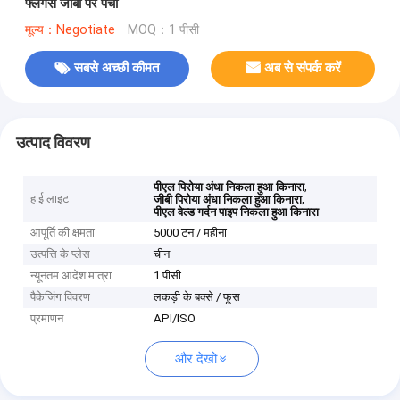
फ्लैंगेस जीबी पर पर्ची
मूल्य：Negotiate
MOQ：1 पीसी
सबसे अच्छी कीमत
अब से संपर्क करें
उत्पाद विवरण
,
पीएल पिरोया अंधा निकला हुआ किनारा
हाई लाइट
,
जीबी पिरोया अंधा निकला हुआ किनारा
पीएल वेल्ड गर्दन पाइप निकला हुआ किनारा
आपूर्ति की क्षमता
5000 टन / महीना
उत्पत्ति के प्लेस
चीन
न्यूनतम आदेश मात्रा
1 पीसी
पैकेजिंग विवरण
लकड़ी के बक्से / फूस
प्रमाणन
API/ISO
और देखो