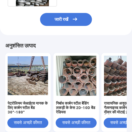
जारी रखें
अनुशंसित उत्पाद
पेट्रोलियम जेआईएस मानक के
निर्बाध कार्बन स्टील बेंडिंग
रासायनिक अनुप्रयोग
लिए कार्बन स्टील बेंड
लकड़ी के केस 2D-10D बेंड
गैल्वनाइज्ड कार्बन स्ट
30°-180°
रेडियस
दीवार की मोटाई 2 म
मिमी
सबसे अच्छी कीमत
सबसे अच्छी कीमत
सबसे अच्छी 