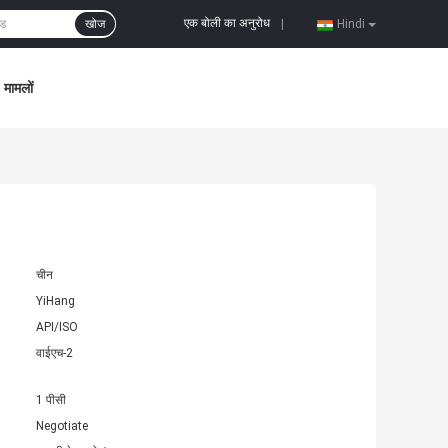
एक बोली का अनुरोध
खोज
|
Hindi
मामलों
चीन
YiHang
API/ISO
वाईएच-2
1 पीसी
Negotiate