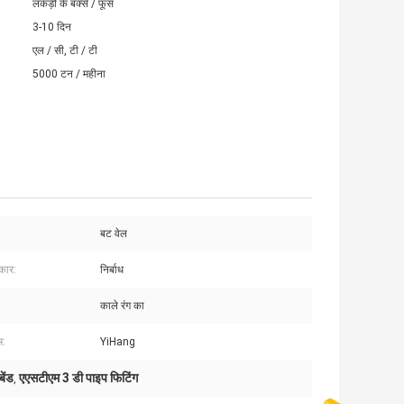
लकड़ी के बक्से / फूस
3-10 दिन
एल / सी, टी / टी
5000 टन / महीना
बट वेल
कार:
निर्बाध
काले रंग का
म:
YiHang
बेंड
एएसटीएम 3 डी पाइप फिटिंग
,