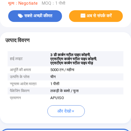
मूल्य：Negotiate
MOQ：1 पीसी
सबसे अच्छी कीमत
अब से संपर्क करें
उत्पाद विवरण
,
3 डी कार्बन स्टील पाइप कोहनी
हाई लाइट
,
एएसटीएम कार्बन स्टील पाइप कोहनी
एएसटीएम कार्बन स्टील पाइप मोड़
आपूर्ति की क्षमता
5000 टन / महीना
उत्पत्ति के प्लेस
चीन
न्यूनतम आदेश मात्रा
1 पीसी
पैकेजिंग विवरण
लकड़ी के बक्से / फूस
प्रमाणन
API/ISO
और देखो